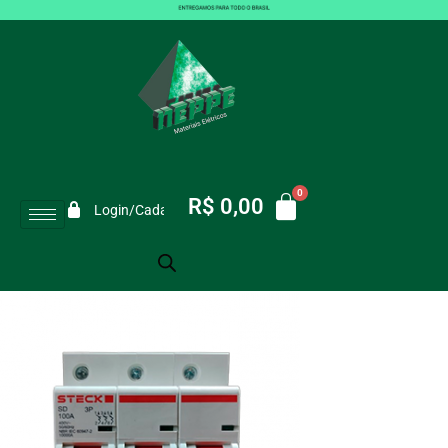
DISJUNTOR STECK TRI 100A CURVA
C 10KA SDD3C100
VOCÊ ESTÁ AQUI:
Início
/
DISJUNTOR STECK TRI 100A CURVA C 10KA SDD3C100
R$
0,00
Login/Cadastro
Exibindo 25–30 de 42 resultados