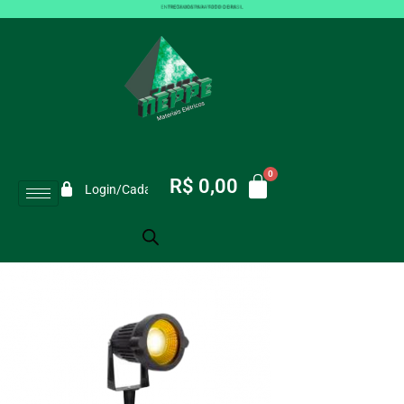
Espeto de Jardim LED 07W Ambar
Galaxy Bivolt
VOCÊ ESTÁ AQUI:
Início
/
Espeto de Jardim LED 07W Ambar Galaxy Bivolt
R$
0,00
Login/Cadastro
Exibindo 1–6 de 68 resultados