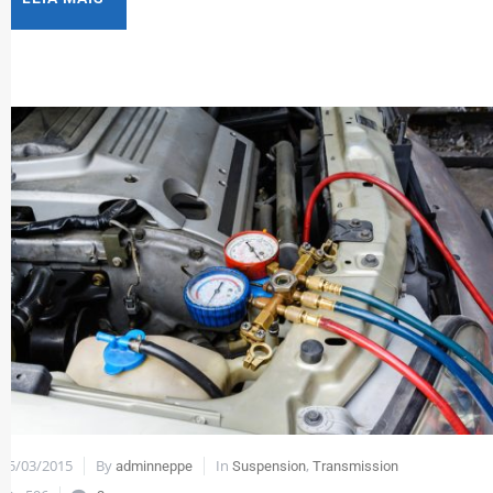
15/03/2015
By
In
,
adminneppe
Suspension
Transmission