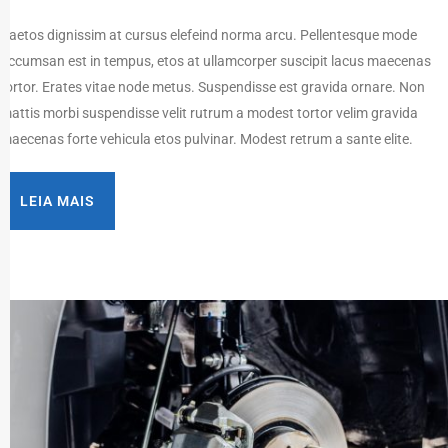
Paetos dignissim at cursus elefeind norma arcu. Pellentesque mode
accumsan est in tempus, etos at ullamcorper suscipit lacus maecenas
tortor. Erates vitae node metus. Suspendisse est gravida ornare. Non
mattis morbi suspendisse velit rutrum a modest tortor velim gravida
maecenas forte vehicula etos pulvinar. Modest retrum a sante elite.
LEIA MAIS