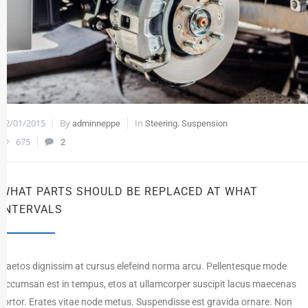
22/01/2015
By
In
,
adminneppe
Steering
Suspension
675
2
WHAT PARTS SHOULD BE REPLACED AT WHAT
INTERVALS
Paetos dignissim at cursus elefeind norma arcu. Pellentesque mode
accumsan est in tempus, etos at ullamcorper suscipit lacus maecenas
tortor. Erates vitae node metus. Suspendisse est gravida ornare. Non