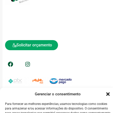
| Endereço
Av. Palmares, 855 – Vila Palmares Santo André – SP, 09061-410
| Atendimento
vendas@neppe.com.br
(11) 4750-2119
(11) 99957-9170
Atendimento de Segunda a Sexta- feira: 08h às 18h​
Solicitar orçamento
| Nos acompanhe nas redes sociais
| Formas de pagamento
Gerenciar o consentimento
Termos de uso
Política de privaciade
Para fornecer as melhores experiências, usamos tecnologias como cookies
para armazenar e/ou acessar informações do dispositivo. O consentimento