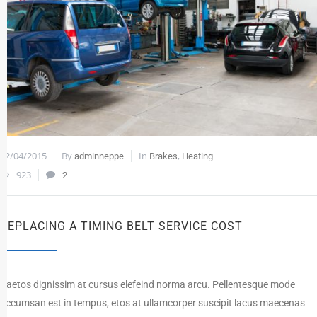
12/04/2015
By
In
,
adminneppe
Brakes
Heating
923
2
REPLACING A TIMING BELT SERVICE COST
Paetos dignissim at cursus elefeind norma arcu. Pellentesque mode
accumsan est in tempus, etos at ullamcorper suscipit lacus maecenas