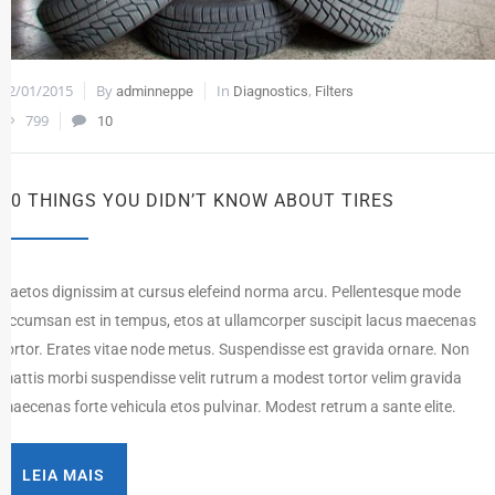
12/01/2015
By
In
,
adminneppe
Diagnostics
Filters
799
10
10 THINGS YOU DIDN’T KNOW ABOUT TIRES
Paetos dignissim at cursus elefeind norma arcu. Pellentesque mode
accumsan est in tempus, etos at ullamcorper suscipit lacus maecenas
tortor. Erates vitae node metus. Suspendisse est gravida ornare. Non
mattis morbi suspendisse velit rutrum a modest tortor velim gravida
maecenas forte vehicula etos pulvinar. Modest retrum a sante elite.
LEIA MAIS