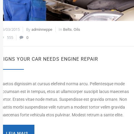
25/03/2015
By
In
,
adminneppe
Belts
Oils
555
0
SIGNS YOUR CAR NEEDS ENGINE REPAIR
Paetos dignissim at cursus elefeind norma arcu. Pellentesque mode
accumsan est in tempus, etos at ullamcorper suscipit lacus maecenas
tortor. Erates vitae node metus. Suspendisse est gravida ornare. Non
mattis morbi suspendisse velit rutrum a modest tortor velim gravida
maecenas forte vehicula etos pulvinar. Modest retrum a sante elite.
LEIA MAIS