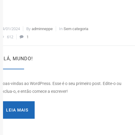
24/01/2024
By
In
adminneppe
Sem categoria
612
1
OLÁ, MUNDO!
Boas-vindas ao WordPress. Esse é o seu primeiro post. Edite-o ou
exclua-o, e então comece a escrever!
LEIA MAIS