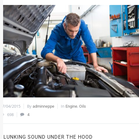
17/04/2015
By
In
,
adminneppe
Engine
Oils
698
4
CLUNKING SOUND UNDER THE HOOD