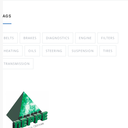
TAGS
BELTS
BRAKES
DIAGNOSTICS
ENGINE
FILTERS
HEATING
OILS
STEERING
SUSPENSION
TIRES
TRANSMISSION