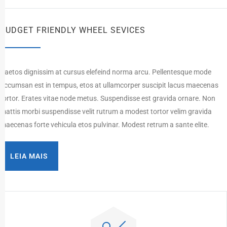
BUDGET FRIENDLY WHEEL SEVICES
Paetos dignissim at cursus elefeind norma arcu. Pellentesque mode
accumsan est in tempus, etos at ullamcorper suscipit lacus maecenas
tortor. Erates vitae node metus. Suspendisse est gravida ornare. Non
mattis morbi suspendisse velit rutrum a modest tortor velim gravida
maecenas forte vehicula etos pulvinar. Modest retrum a sante elite.
LEIA MAIS