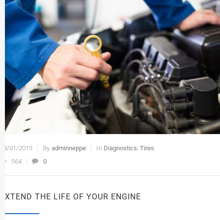
24/01/2015
By
In
,
adminneppe
Diagnostics
Tires
564
0
EXTEND THE LIFE OF YOUR ENGINE