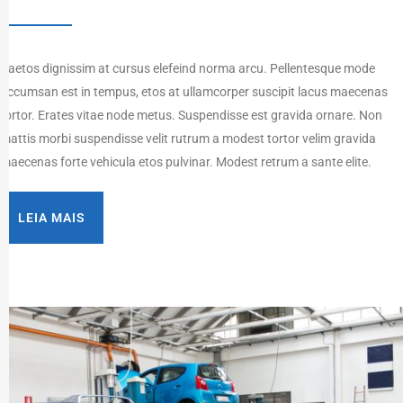
Paetos dignissim at cursus elefeind norma arcu. Pellentesque mode
accumsan est in tempus, etos at ullamcorper suscipit lacus maecenas
tortor. Erates vitae node metus. Suspendisse est gravida ornare. Non
mattis morbi suspendisse velit rutrum a modest tortor velim gravida
maecenas forte vehicula etos pulvinar. Modest retrum a sante elite.
LEIA MAIS