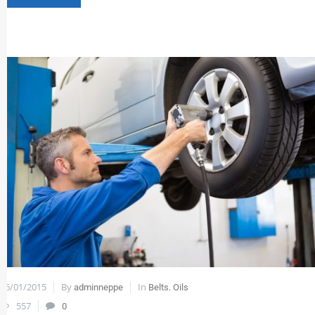
06/01/2015
By
In
,
adminneppe
Belts
Oils
557
0