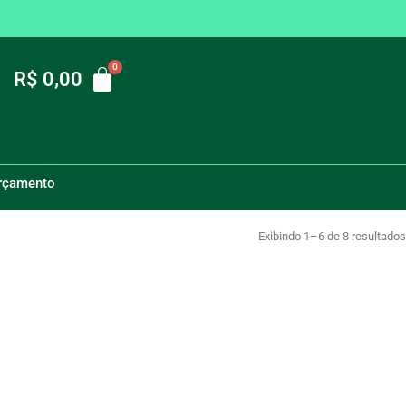
R$
0,00
OR STECK TRI 063A 36KA CX MOLD SDJS63
orçamento
Exibindo 1–6 de 8 resultados