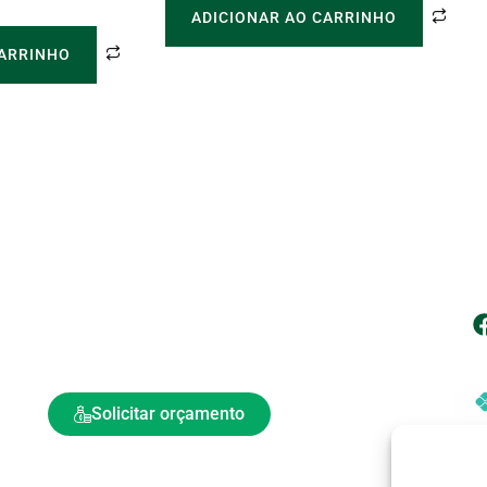
ADICIONAR AO CARRINHO
CARRINHO
| Atendimento
| 
vendas@neppe.com.br
(11) 4750-2119
(11) 99957-9170
| 
Atendimento de Segunda a Sexta- feira: 08h às 18h​
Solicitar orçamento