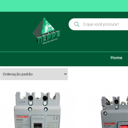
DISJUNTOR STECK TRI 06
36KA CX MOLD SDJS63
Home