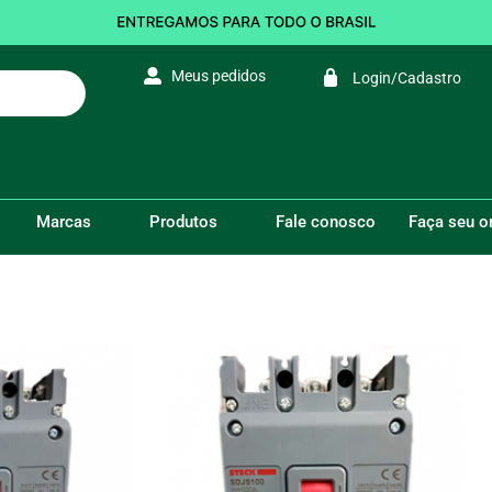
Meus pedidos
Login/Cadastro
3A
VOCÊ ESTÁ AQUI:
Início
/
DISJUNT
Marcas
Produtos
Fale conosco
Faça seu 