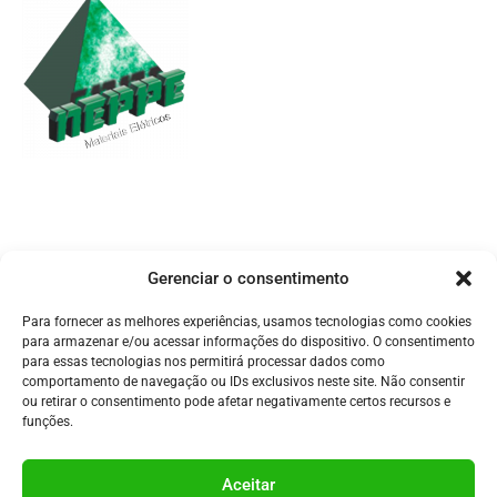
| Endereço
Av. Palmares, 855 – Vila Palmares Santo André – SP, 09061-410
| Atendimento
vendas@neppe.com.br
(11) 4750-2119
Gerenciar o consentimento
(11) 99957-9170
Atendimento de Segunda a Sexta- feira: 08h às 18h​
Para fornecer as melhores experiências, usamos tecnologias como cookies
Solicitar orçamento
para armazenar e/ou acessar informações do dispositivo. O consentimento
para essas tecnologias nos permitirá processar dados como
comportamento de navegação ou IDs exclusivos neste site. Não consentir
| Nos acompanhe nas redes sociais
ou retirar o consentimento pode afetar negativamente certos recursos e
funções.
| Formas de pagamento
Aceitar