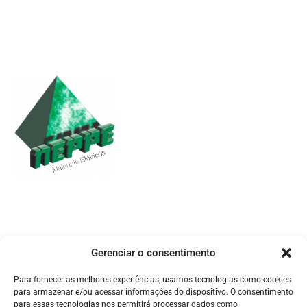
| Endereço
Av. Palmares, 855 – Vila Palmares Santo André – SP, 09061-410
| Atendimento
vendas@neppe.com.br
(11) 4750-2119
Gerenciar o consentimento
(11) 99957-9170
Atendimento de Segunda a Sexta- feira: 08h às 18h​
Para fornecer as melhores experiências, usamos tecnologias como cookies
Solicitar orçamento
para armazenar e/ou acessar informações do dispositivo. O consentimento
para essas tecnologias nos permitirá processar dados como