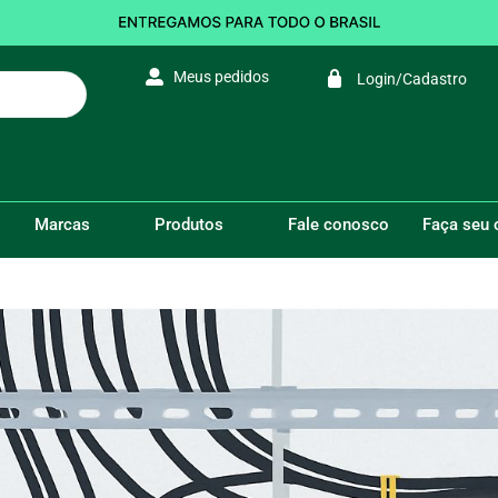
Meus pedidos
Login/Cadastro
triais
Marcas
Produtos
Fale conosco
Faça seu 
VOCÊ ESTÁ AQUI:
Início
/
Organização de cabos em amb