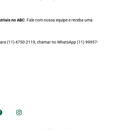
triais no ABC
. Fale com nossa equipe e receba uma
para
(11) 4750-2119
, chamar no WhatsApp
(11) 99957-
Nos acompanhe nas redes sociais
Formas de pagamento