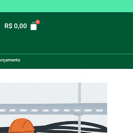
R$
0,00
orçamento
ientes industriais no ABC: por onde começar?