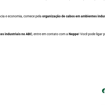
ência e economia, comece pela
organização de cabos em ambientes indus
es industriais no ABC
, entre em contato com a
Neppe
! Você pode ligar 
| Atendimento
| 
vendas@neppe.com.br
(11) 4750-2119
(11) 99957-9170
| 
Atendimento de Segunda a Sexta- feira: 08h às 18h​