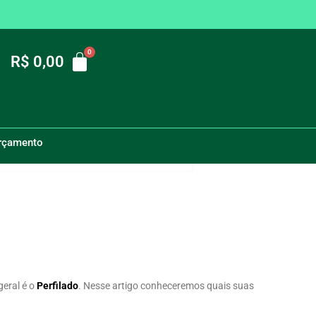
R$
0,00
Início
/
Perfilado: O que é? Para que serve?
orçamento
geral é o
Perfilado
. Nesse artigo conheceremos quais suas