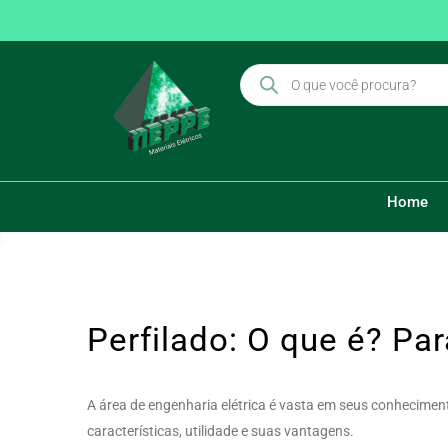
Perfilado: O que é? Para que serve?
Home
Perfilado: O que é? Pa
A área de engenharia elétrica é vasta em seus conheciment
características, utilidade e suas vantagens.