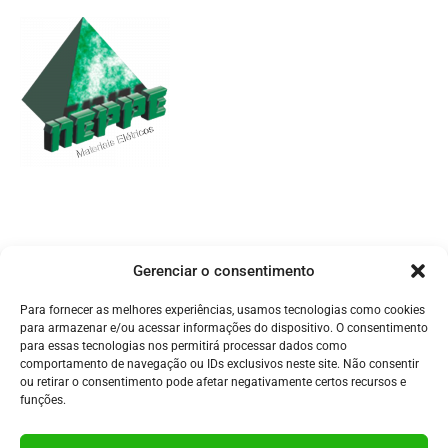
| Endereço
Av. Palmares, 855 – Vila Palmares Santo André – SP, 09061-410
| Atendimento
vendas@neppe.com.br
(11) 4750-2119
Gerenciar o consentimento
(11) 99957-9170
Atendimento de Segunda a Sexta- feira: 08h às 18h​
Para fornecer as melhores experiências, usamos tecnologias como cookies
Solicitar orçamento
para armazenar e/ou acessar informações do dispositivo. O consentimento
para essas tecnologias nos permitirá processar dados como
comportamento de navegação ou IDs exclusivos neste site. Não consentir
| Nos acompanhe nas redes sociais
ou retirar o consentimento pode afetar negativamente certos recursos e
funções.
| Formas de pagamento