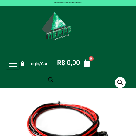
Cabo de Transmissão de Carga
Chupeta 3 Metros
VOCÊ ESTÁ AQUI:
Início
/
Cabo de Transmissão de Carga Chupeta 3 Metros
R$
0,00
Login/Cadastro