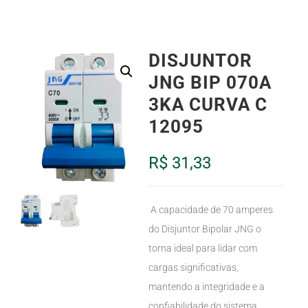
DISJUNTOR
JNG BIP 070A
3KA CURVA C
12095
R$
31,33
A capacidade de 70 amperes
do Disjuntor Bipolar JNG o
torna ideal para lidar com
cargas significativas,
mantendo a integridade e a
confiabilidade do sistema.