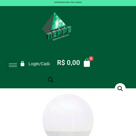
Lâmpada LED Bulbo Galaxy Bivolt
15W Branco Frio E27 Bivolt
VOCÊ ESTÁ AQUI:
Início
/
Lâmpada LED Bulbo Galaxy Bivolt 15W Branco Frio E27 Bivolt
R$
0,00
Login/Cadastro