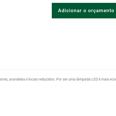
Adicionar o orçamento
SKU:
120.02.01.356
Categoria:
Galaxy
stres, arandelas e locais reduzidos. Por ser uma lâmpada LED é mais ec