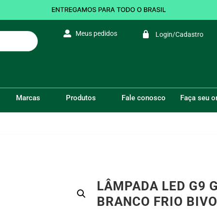
Meus pedidos
Login/Cadastro
 Frio
Marcas
Produtos
Fale conosco
Faça seu 
VOCÊ ESTÁ AQUI:
Início
/
Lâm
LÂMPADA LED G9 
BRANCO FRIO BIVO