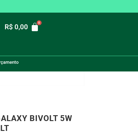
R$
0,00
orçamento
pada LED G9 Galaxy Bivolt 5W Branco Frio Bivolt
GALAXY BIVOLT 5W
LT