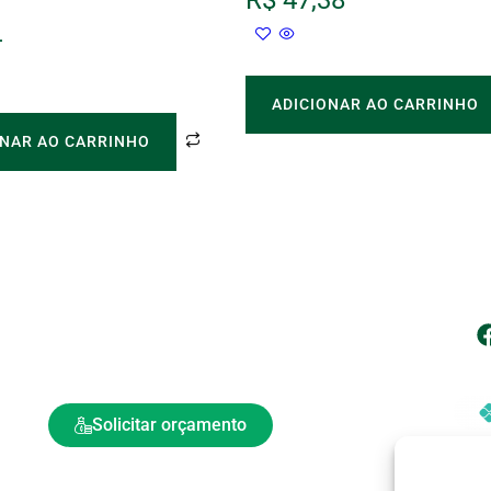
R$
47,38
4
ADICIONAR AO CARRINHO
ONAR AO CARRINHO
| Atendimento
| 
vendas@neppe.com.br
(11) 4750-2119
(11) 99957-9170
| 
Atendimento de Segunda a Sexta- feira: 08h às 18h​
Solicitar orçamento