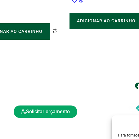
9
ADICIONAR AO CARRINHO
ONAR AO CARRINHO
| Atendimento
| 
vendas@neppe.com.br
(11) 4750-2119
(11) 99957-9170
| 
Atendimento de Segunda a Sexta- feira: 08h às 18h​
Solicitar orçamento
Para fornec