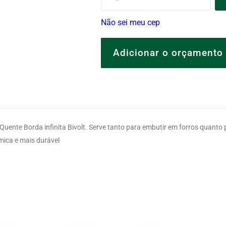
Não sei meu cep
Adicionar o orçamento
SKU:
120.02.02.674
Categoria:
Galaxy
te Borda infinita Bivolt. Serve tanto para embutir em forros quanto pa
mica e mais durável