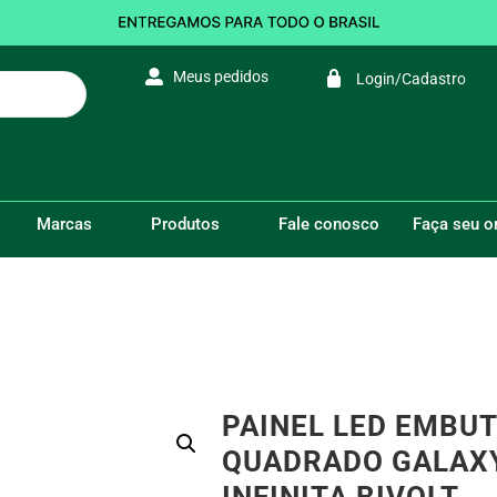
Meus pedidos
Login/Cadastro
alaxy
Marcas
Produtos
Fale conosco
Faça seu 
VOCÊ ESTÁ AQUI:
Início
/
Painel LED Embutir/Sobrepor 
PAINEL LED EMBU
QUADRADO GALAXY