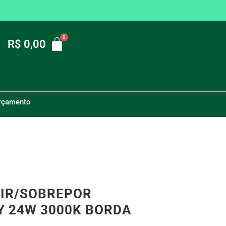
R$
0,00
orçamento
Quadrado Galaxy 24W 3000k Borda infinita Bivolt
TIR/SOBREPOR
 24W 3000K BORDA