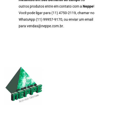
outros produtos entre em contato com a
Neppe
!
Você pode ligar para
(11) 4750-2119
, chamar no
WhatsApp
(11) 99957-9170
, ou enviar um email
para
vendas@neppe.com.br
.
| Endereço
Av. Palmares, 855 – Vila Palmares Santo André – SP, 09061-410