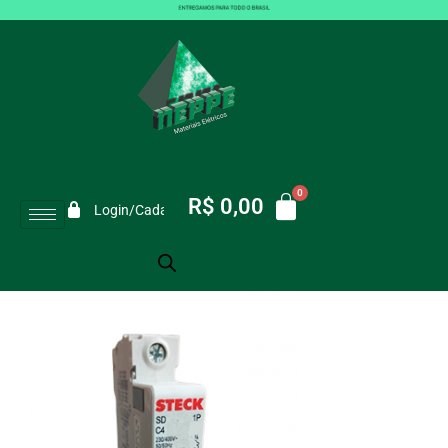
DISJUNTOR STECK UNI 004A CURVA
C 3KA SDD61C04
VOCÊ ESTÁ AQUI:
Início
/
DISJUNTOR STECK UNI 004A CURVA C 3KA SDD61C04
R$
0,00
Login/Cadastro
Exibindo 1–6 de 10 resultados